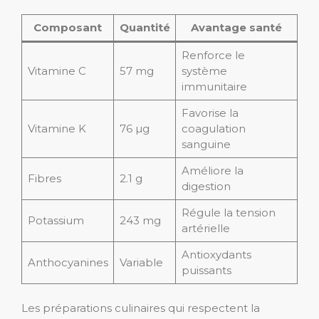
Composant
Quantité
Avantage santé
Renforce le
Vitamine C
57 mg
système
immunitaire
Favorise la
Vitamine K
76 µg
coagulation
sanguine
Améliore la
Fibres
2.1 g
digestion
Régule la tension
Potassium
243 mg
artérielle
Antioxydants
Anthocyanines
Variable
puissants
Les préparations culinaires qui respectent la