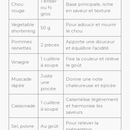
1 entier
Chou
Base principale, riche
ou ½
rouge
en saveur et texture
gros
Vegetable
Pour adoucir et nourrir
50 g
shortening
le chou
Pommes
Apporte une douceur
2 pièces
reinettes
et équilibre l’acidité
1 cuillère
Fixe la couleur et relève
Vinaigre
à soupe
le goût
Juste
Muscade
Donne une note
une
râpée
chaleureuse et épicée
pincée
Caramélise légèrement
1 cuillère
Cassonade
et harmonise les
à soupe
saveurs
Pour relever la
Sel, poivre
Au goût
préparation