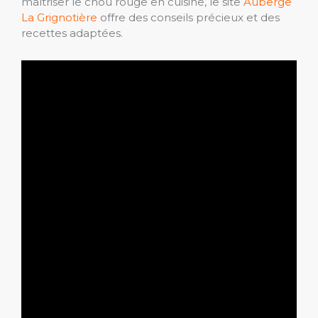
maîtriser le chou rouge en cuisine, le site
Auberge
La Grignotière
offre des conseils précieux et des
recettes adaptées.